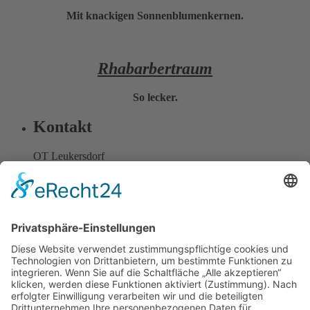
Mit knackigen Sonnenblumenkernen.
Rhabarbertraum
So lecker.
Kontakt
OT Leukersdorf
Neue Gasse 7
09387 Jahnsdorf
Fon:
0371 221778
Fax: 0371 2366750
Mail:
info@baeckerei-seifert.de
Informationen
Stollen-Onlineshop
Jobs