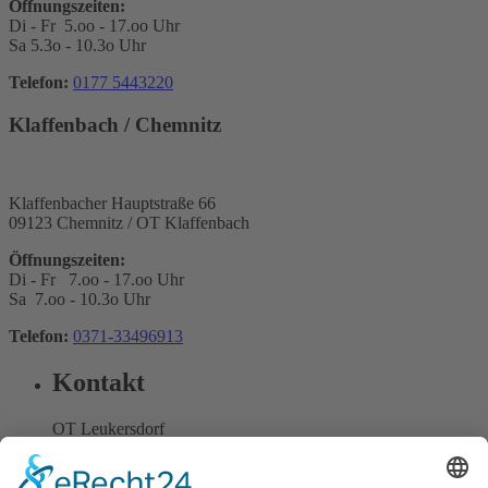
Öffnungszeiten:
Di - Fr 5.oo - 17.oo Uhr
Sa 5.3o - 10.3o Uhr
Telefon:
0177 5443220
Klaffenbach / Chemnitz
Klaffenbacher Hauptstraße 66
09123 Chemnitz / OT Klaffenbach
Öffnungszeiten:
Di - Fr 7.oo - 17.oo Uhr
Sa 7.oo - 10.3o Uhr
Telefon:
0371-33496913
Kontakt
OT Leukersdorf
Neue Gasse 7
09387 Jahnsdorf