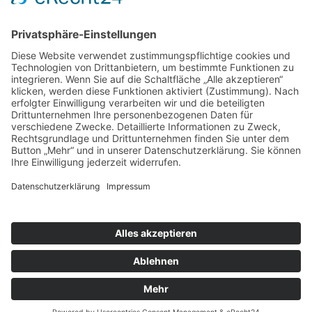
Fon:
0371 221778
Fax: 0371 2366750
Mail:
info@baeckerei-seifert.de
Informationen
Stollen-Onlineshop
Jobs
Fachgeschäfte
Kontakt
Impressum
Datenschutzerklärung
Home
Neuigkeiten
Bist Du bereit für eine neue Herausforderung?
Hast Du Lust auf Handwerk?
Sei unser Retter des Morgens!
Holzofenbrot!
Wir suchen Dich!